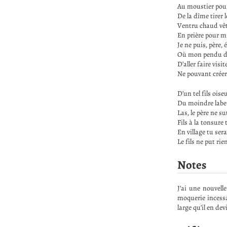
Au moustier pour
De la dîme tirer l
Ventru chaud vêt
En prière pour m
Je ne puis, père, 
Où mon pendu do
D’aller faire visi
Ne pouvant créer
D’un tel fils oiseu
Du moindre labeu
Las, le père ne su
Fils à la tonsure 
En village tu ser
Le fils ne put ri
Notes
J’ai une nouvell
moquerie incessa
large qu’il en dev