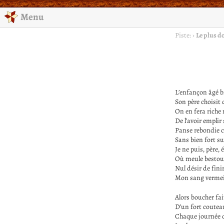
Menu
Piste:
›
Le plus d
L’enfançon âgé b
Son père choisit d
On en fera riche
De l’avoir emplir
Panse rebondie
Sans bien fort su
Je ne puis, père, 
Où meule bestour
Nul désir de fini
Mon sang vermeil
Alors boucher fai
D’un fort coutea
Chaque journée d