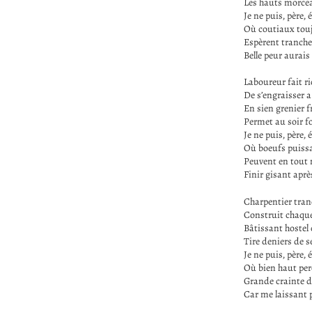
Les hauts morce
Je ne puis, père, 
Où coutiaux touj
Espèrent tranche
Belle peur aurais
Laboureur fait r
De s’engraisser a
En sien grenier 
Permet au soir fo
Je ne puis, père, 
Où boeufs puissa
Peuvent en tout
Finir gisant aprè
Charpentier tran
Construit chaque
Bâtissant hostel 
Tire deniers de 
Je ne puis, père, 
Où bien haut per
Grande crainte 
Car me laissant 