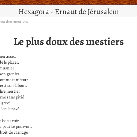
Hexagora - Ernaut de Jérusalem
oux des mestiers
Le plus doux des mestiers
ien assez
e le placer.
 musnier
 son grenier.
 comme tambour
er à son labour.
élire mestier
ne sans pitié
r grevé
 en le pavé.
t bon avoir
u peut se pourvoir.
roit de carnage