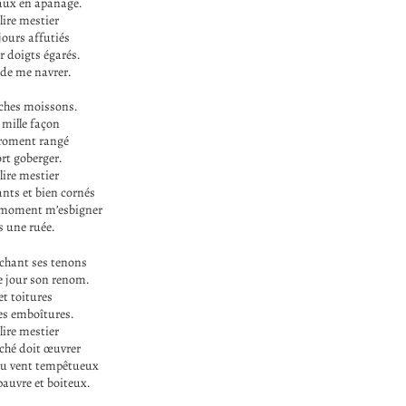
aux en apanage.
élire mestier
ours affutiés
r doigts égarés.
 de me navrer.
iches moissons.
 mille façon
froment rangé
rt goberger.
élire mestier
nts et bien cornés
 moment m’esbigner
s une ruée.
chant ses tenons
 jour son renom.
et toitures
ses emboîtures.
élire mestier
ché doit œuvrer
du vent tempêtueux
pauvre et boiteux.