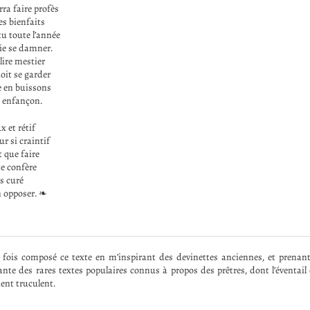
ra faire profès
es bienfaits
u toute l’année
ie se damner.
élire mestier
it se garder
te en buissons
 enfançon.
x et rétif
r si craintif
t que faire
te confère
as curé
en opposer. ❧
e fois composé ce texte en m’inspirant des devinettes anciennes, et prena
nte des rares textes populaires connus à propos des prêtres, dont l’éventail 
ient truculent.